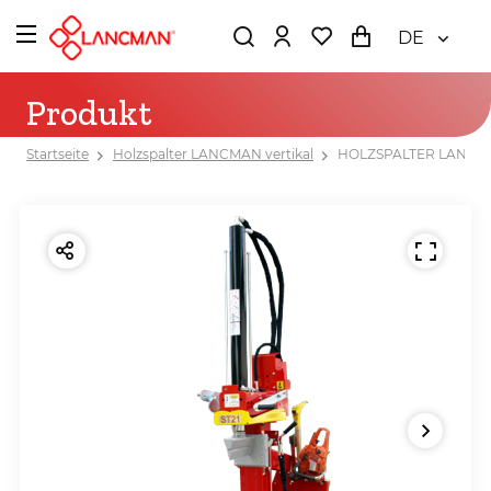
DE
Produkt
Startseite
Holzspalter LANCMAN vertikal
HOLZSPALTER LANCMA