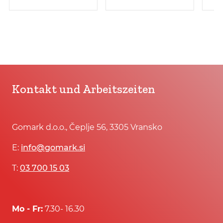
400V/5.5KW
400V/5.5 KW
Kontakt und Arbeitszeiten
Gomark d.o.o., Čeplje 56, 3305 Vransko
E:
info@gomark.si
T:
03 700 15 03
Mo - Fr:
7.30- 16.30