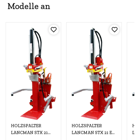
Modelle an
HOLZSPALTER
HOLZSPALTER
HO
LANCMAN STX 21
LANCMAN STX 21 EL
LAN
C+EL XTREMSPEED
XTREMSPEED
MU