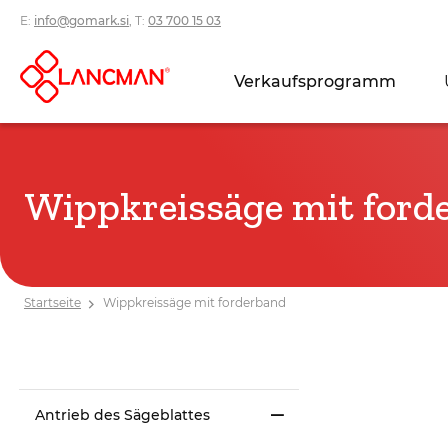
E:
info@gomark.si
, T:
03 700 15 03
Verkaufsprogramm
Wippkreissäge mit ford
Startseite
Wippkreissäge mit forderband
Antrieb des Sägeblattes