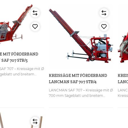
E MIT FÖRDERBAND
SAF 707 STR/5
F 707 – Kreissäge mit Ø
eblatt und breitem
KREISSÄGE MIT FÖRDERBAND
KREI
 (45 cm, Länge 4 m oder
LANCMAN SAF 707 STR/4
LANC
nmäßig mit
STR/
LANCMAN SAF 707 – Kreissäge mit Ø
LANC
gel ausgestattet, was
700 mm Sägeblatt und breitem
Kreis
e und schnelle
Förderband (45 cm, Länge 4 m oder
und s
ufbereitung
5 m). Serienmäßig mit
Holz 
et. Entwickelt und
Holzhaltebügel und eigenem
gleit
 in Slowenien.
Hydraulikantrieb ausgestattet, was
cm, L
eine sichere und schnelle
Serie