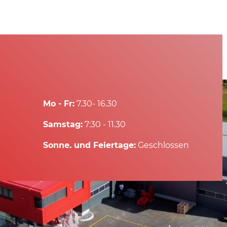
omische Arbeitshöhe
werden, was die Arbeit
leichtert. Mit einer
it von bis zu 1000 kg
r sicheres, effizientes
tables Arbeiten.
Mo - Fr:
7.30- 16.30
Samstag:
7:30 - 11.30
Sonne. und Feiertage:
Geschlossen