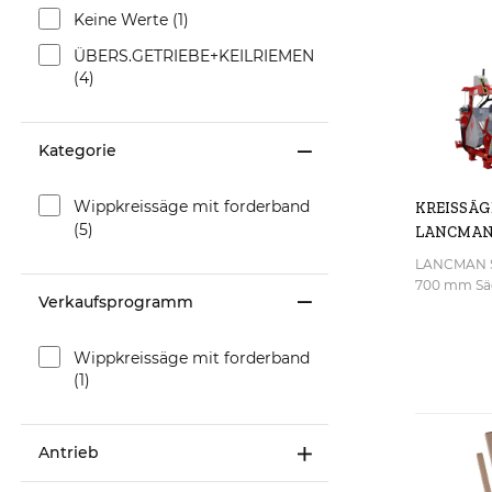
Keine Werte (1)
ÜBERS.GETRIEBE+KEILRIEMEN
(4)
Kategorie
Wippkreissäge mit forderband
KREISSÄG
(5)
LANCMAN 
LANCMAN SA
700 mm Säg
Verkaufsprogramm
Förderband
5 m). Serie
Holzhaltebü
Wippkreissäge mit forderband
eine sicher
(1)
Brennholza
gewährleist
hergestellt
Antrieb