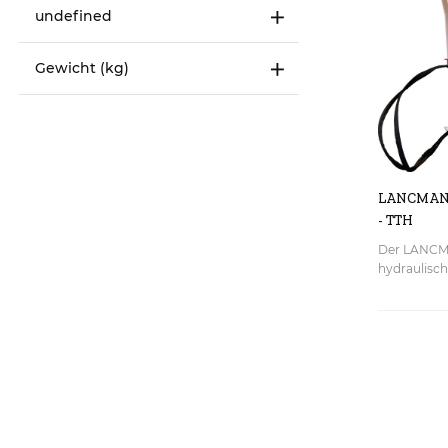
undefined
Gewicht (kg)
LANCMAN
- TTH
Der LANCMA
hydraulisch
Zuführen v
erleichtert.
Bündel ges
LANCMAN Bü
Tisch gele
die Bänder 
Gitter verh
herunterfäl
an die Säge