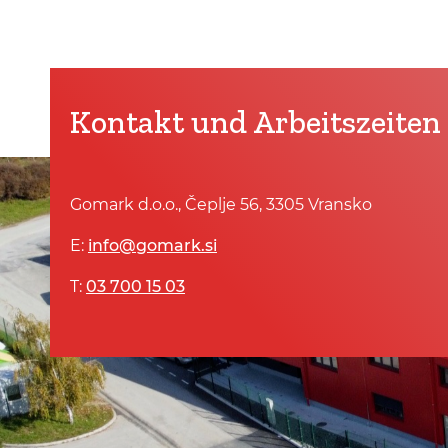
eine ergon
angehoben 
erheblich er
Tragfähigke
ermöglicht e
und komfor
Kontakt und Arbeitszeiten
Gomark d.o.o., Čeplje 56, 3305 Vransko
E:
info@gomark.si
T:
03 700 15 03