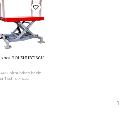
Brennholzaufbereitung
eigen
gewährleistet. Entwickelt und
ausge
hergestellt in Slowenien.
schne
gewäh
herges
 2001 HOLZHUBTISCH
N Holzhubtisch ist ein
er Tisch, der das
on Holz beim Sägen
 Er ist geeignet für ein
paltenes Holz aus dem
ndler, das auf den
1
gt wird. Danach werden
entfernt, und das hohe
indert, dass das Holz
lt. Der Tisch kann einfach
 angeschlossen und auf