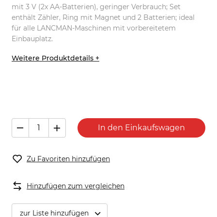
mit 3 V (2x AA-Batterien), geringer Verbrauch; Set
enthält Zähler, Ring mit Magnet und 2 Batterien; ideal
für alle LANCMAN-Maschinen mit vorbereitetem
Einbauplatz.
Weitere Produktdetails +
In den Einkaufswagen
Zu Favoriten hinzufügen
Hinzufügen zum vergleichen
zur Liste hinzufügen