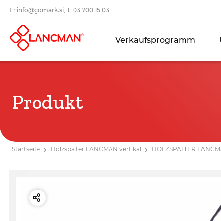
E:
info@gomark.si
, T:
03 700 15 03
Verkaufsprogramm
Produkt
Startseite
Holzspalter LANCMAN vertikal
HOLZSPALTER LANCMA