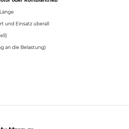
otor oder Kombiantrieb
Länge
t und Einsatz überall
ll)
g an die Belastung)