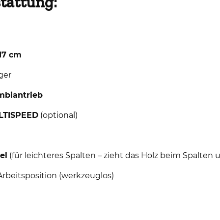
tattung:
17 cm
ger
mbiantrieb
LTISPEED
(optional)
el
(für leichteres Spalten – zieht das Holz beim Spalten u
Arbeitsposition (werkzeuglos)