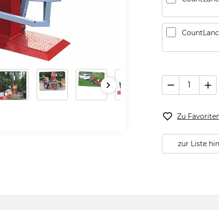
CountLanc
Zu Favorite
zur Liste h