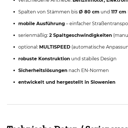
verschiedene Antriebe:
Benzinmotor, Elektrom
Spalten von Stämmen bis
Ø 80 cm
und
117 cm
mobile Ausführung
– einfacher Straßentranspor
serienmäßig:
2 Spaltgeschwindigkeiten
(manue
optional:
MULTISPEED
(automatische Anpassun
robuste Konstruktion
und stabiles Design
Sicherheitslösungen
nach EN-Normen
entwickelt und hergestellt in Slowenien