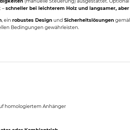
digkeiten
(manuelle Steuerung) ausgestattet. Optional 
t –
schneller bei leichterem Holz und langsamer, abe
n
, ein
robustes Design
und
Sicherheitslösungen
gemä
ellen Bedingungen gewährleisten.
 auf homologiertem Anhänger