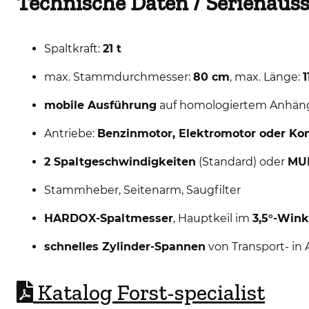
Technische Daten / Serienauss
Spaltkraft:
21 t
max. Stammdurchmesser:
80 cm
, max. Länge:
1
mobile Ausführung
auf homologiertem Anhän
Antriebe:
Benzinmotor, Elektromotor oder Ko
2 Spaltgeschwindigkeiten
(Standard) oder
MU
Stammheber, Seitenarm, Saugfilter
HARDOX-Spaltmesser
, Hauptkeil im
3,5°-Wink
schnelles Zylinder-Spannen
von Transport- in 
Katalog Forst-specialist