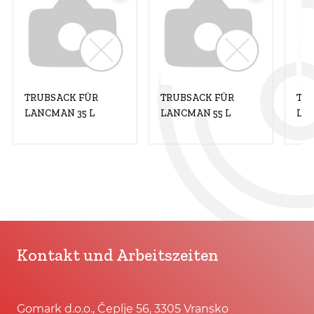
TRUBSACK FÜR
TRUBSACK FÜR
TR
LANCMAN 35 L
LANCMAN 55 L
LA
Kontakt und Arbeitszeiten
Gomark d.o.o., Čeplje 56, 3305 Vransko