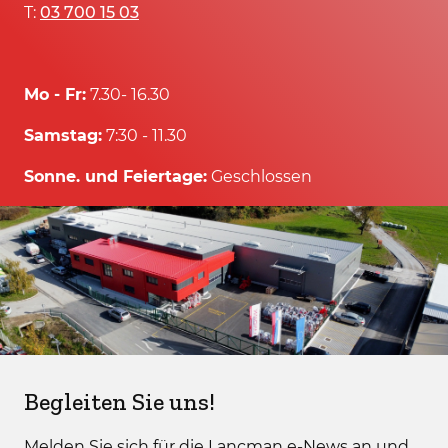
T:
03 700 15 03
Mo - Fr:
7.30- 16.30
Samstag:
7:30 - 11.30
Sonne. und Feiertage:
Geschlossen
Begleiten Sie uns!
Melden Sie sich für die Lancman e-News an und