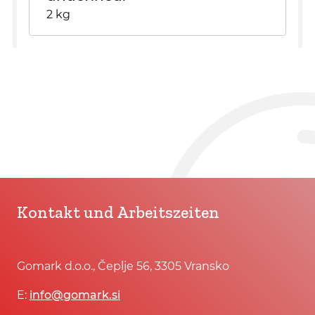
2 kg
Kontakt und Arbeitszeiten
Gomark d.o.o., Čeplje 56, 3305 Vransko
E:
info@gomark.si