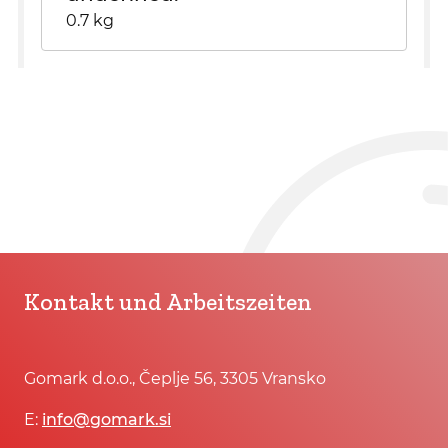
0.7 kg
Kontakt und Arbeitszeiten
Gomark d.o.o., Čeplje 56, 3305 Vransko
E:
info@gomark.si