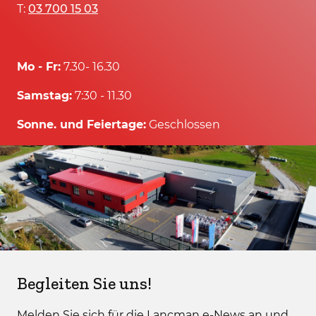
T:
03 700 15 03
Mo - Fr:
7.30- 16.30
Samstag:
7:30 - 11.30
Sonne. und Feiertage:
Geschlossen
Begleiten Sie uns!
Melden Sie sich für die Lancman e-News an und