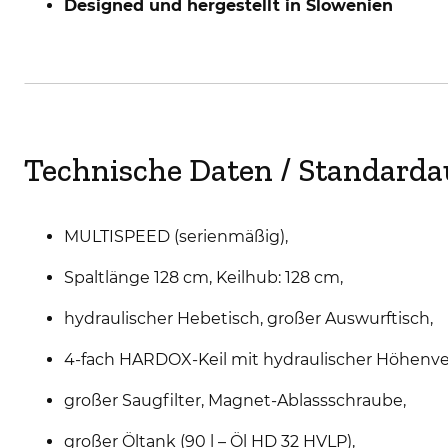
Designed und hergestellt in Slowenien
Technische Daten / Standard
MULTISPEED (serienmäßig),
Spaltlänge 128 cm, Keilhub: 128 cm,
hydraulischer Hebetisch, großer Auswurftisch,
4-fach HARDOX-Keil mit hydraulischer Höhenve
großer Saugfilter, Magnet-Ablassschraube,
großer Öltank (90 l – Öl HD 32 HVLP),