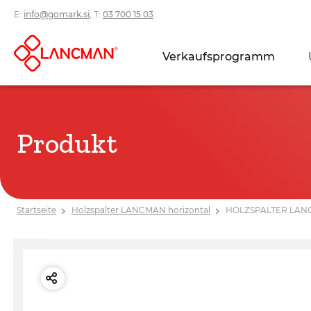
E:
info@gomark.si
, T:
03 700 15 03
Verkaufsprogramm
Produkt
Startseite
Holzspalter LANCMAN horizontal
HOLZSPALTER LANC