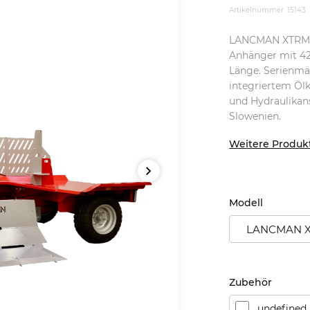
Artikelnummer: 15143
LANCMAN XTRM XL
Anhänger mit 42
Länge. Serienmäß
integriertem Ölk
und Hydraulikans
Slowenien.
Weitere Produkt
Modell
LANCMAN X
Zubehör
undefined