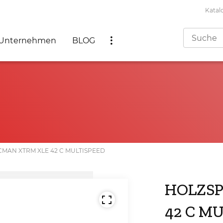
Katal
Unternehmen
BLOG
MAN XTRM XLE 42 C MULTISPEED
HOLZSP
42 C M