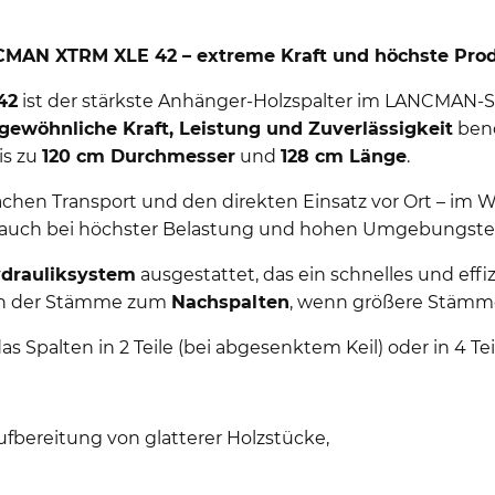
 XTRM XLE 42 – extreme Kraft und höchste Produ
42
ist der stärkste Anhänger-Holzspalter im LANCMAN-So
gewöhnliche Kraft, Leistung und Zuverlässigkeit
benö
is zu
120 cm Durchmesser
und
128 cm Länge
.
chen Transport und den direkten Einsatz vor Ort – im W
eb auch bei höchster Belastung und hohen Umgebungst
ydrauliksystem
ausgestattet, das ein schnelles und effi
ten der Stämme zum
Nachspalten
, wenn größere Stämme
das Spalten in 2 Teile (bei abgesenktem Keil) oder in 4 Te
ufbereitung von glatterer Holzstücke,