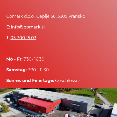
Gomark d.o.o., Čeplje 56, 3305 Vransko
E:
info@gomark.si
T:
03 700 15 03
Mo - Fr:
7.30- 16.30
Samstag:
7:30 - 11.30
Sonne. und Feiertage:
Geschlossen