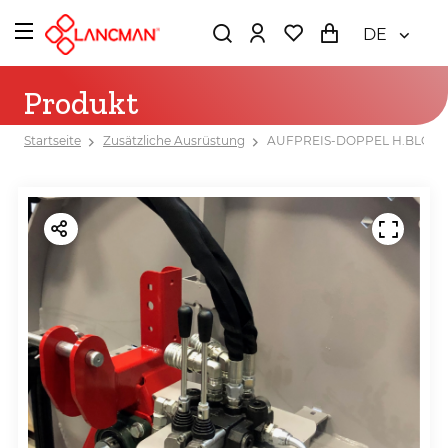
DE
Produkt
Startseite
Zusätzliche Ausrüstung
AUFPREIS-DOPPEL H.BLOCK